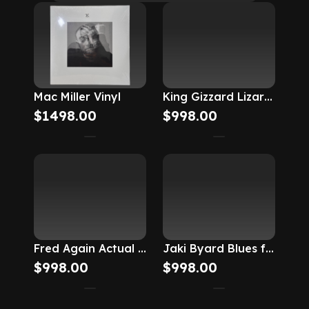
Mac Miller Vinyl
King Gizzard Lizard and The Wizard Dream Ballon
$
1498.00
$
998.00
Fred Again Actual Life 2
Jaki Byard Blues for Smoke
$
998.00
$
998.00